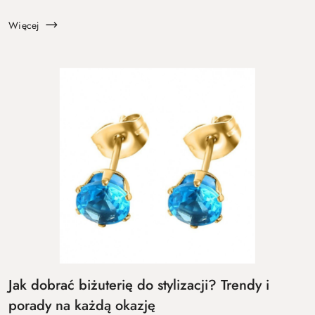
elegancji. To także sezon, w którym nie brakuje rodzinnych
uroczysto...
Więcej
Jak dobrać biżuterię do stylizacji? Trendy i
porady na każdą okazję