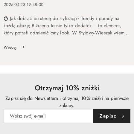
2025-04-23 19:48:00
💍 Jak dobrać biżuterię do stylizacji? Trendy i porady na
każdą okazję Biżuteria to nie tylko dodatek – to element,
który potrafi odmienić cały look. W Stylowy-Wieszak wiemy,
jak ważne jest, by biżuteria współgrała z Twoim stylem i
okaz...
Więcej
Otrzymaj 10% zniżki
Zapisz się do Newslettera i otrzymaj 10% zniżki na pierwsze
zakupy.
Zapisz