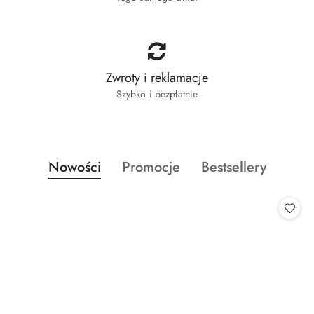
Zwroty i reklamacje
Szybko i bezpłatnie
Produkty
Produkty
Produkty
Nowości
Promocje
Bestsellery
Pomiń karuzelę produktów
o
o
o
statusie:
statusie:
statusie: