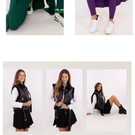
 muślinowa
Sukienka sportowa
 muślinowa
Sukienka sportowa