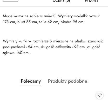
OCENY (0)
PYTANIE
Modelka ma na sobie rozmiar S. Wymiary modelki: wzrost
173 cm, biust 85 cm, talia 62 cm, biodra 95 cm.
Wymiary kurtki w rozmiarze S mierzone na płasko: szerokość
pod pachami - 54 cm, długość całkowita - 93 cm, długość
rękawa - 60 cm.
Produkty
Produkty
Polecamy
Produkty podobne
Pomiń karuzelę produktów
o
o
statusie:
statusie: