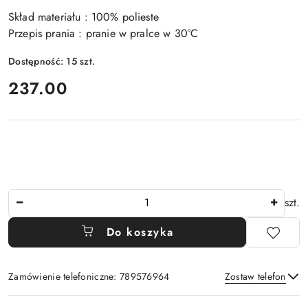
Skład materiału : 100% polieste
Przepis prania : pranie w pralce w 30°C
Dostępność:
15
szt.
cena:
237.00
Ilość
szt.
Do koszyka
Zamówienie telefoniczne: 789576964
Zostaw telefon
Dostępność