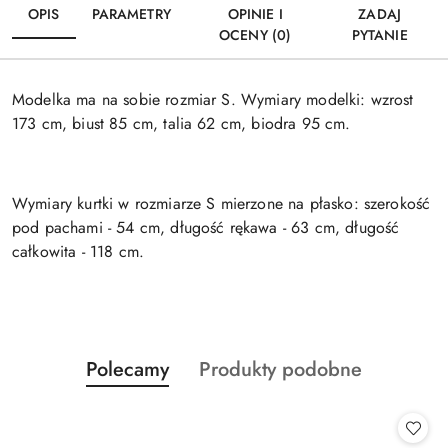
OPIS
PARAMETRY
OPINIE I
ZADAJ
OCENY (0)
PYTANIE
Modelka ma na sobie rozmiar S. Wymiary modelki: wzrost
173 cm, biust 85 cm, talia 62 cm, biodra 95 cm.
Wymiary kurtki w rozmiarze S mierzone na płasko: szerokość
pod pachami - 54 cm, długość rękawa - 63 cm, długość
całkowita - 118 cm.
Produkty
Produkty
Polecamy
Produkty podobne
Pomiń karuzelę produktów
o
o
statusie:
statusie: