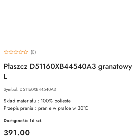
(0)
Płaszcz D51160XB44540A3 granatowy
L
Symbol:
D51160XB44540A3
Skład materiału : 100% polieste
Przepis prania : pranie w pralce w 30°C
Dostępność:
16
szt.
cena:
391.00