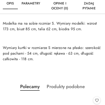
OPIS
PARAMETRY
OPINIE I
ZADAJ
OCENY (0)
PYTANIE
Modelka ma na sobie rozmiar S. Wymiary modelki: wzrost
173 cm, biust 85 cm, talia 62 cm, biodra 95 cm.
Wymiary kurtki w rozmiarze S mierzone na płasko: szerokość
pod pachami - 54 cm, długość rękawa - 63 cm, długość
całkowita - 118 cm.
Produkty
Produkty
Polecamy
Produkty podobne
Pomiń karuzelę produktów
o
o
statusie:
statusie: