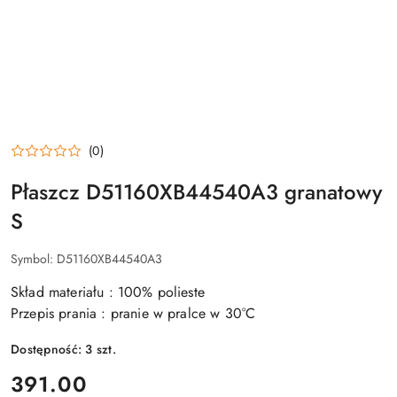
(0)
Płaszcz D51160XB44540A3 granatowy
S
Symbol:
D51160XB44540A3
Skład materiału : 100% polieste
Przepis prania : pranie w pralce w 30°C
Dostępność:
3
szt.
cena:
391.00