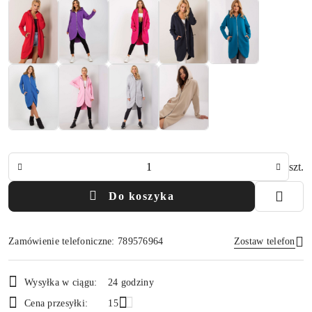
Ilość
szt.
Do koszyka
Zamówienie telefoniczne: 789576964
Zostaw telefon
Dostępność
Wysyłka w ciągu:
24 godziny
i
Wyślij
Cena przesyłki:
15
dostawa