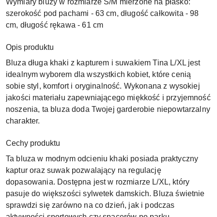
Wymiary bluzy w rozmiarze S/M mierzone na płasko:
szerokość pod pachami - 63 cm, długość całkowita - 98
cm, długość rękawa - 61 cm
Opis produktu
Bluza długa khaki z kapturem i suwakiem Tina L/XL jest
idealnym wyborem dla wszystkich kobiet, które cenią
sobie styl, komfort i oryginalność. Wykonana z wysokiej
jakości materiału zapewniającego miękkość i przyjemność
noszenia, ta bluza doda Twojej garderobie niepowtarzalny
charakter.
Cechy produktu
Ta bluza w modnym odcieniu khaki posiada praktyczny
kaptur oraz suwak pozwalający na regulację
dopasowania. Dostępna jest w rozmiarze L/XL, który
pasuje do większości sylwetek damskich. Bluza świetnie
sprawdzi się zarówno na co dzień, jak i podczas
aktywności sportowych czy spacerów po parku.