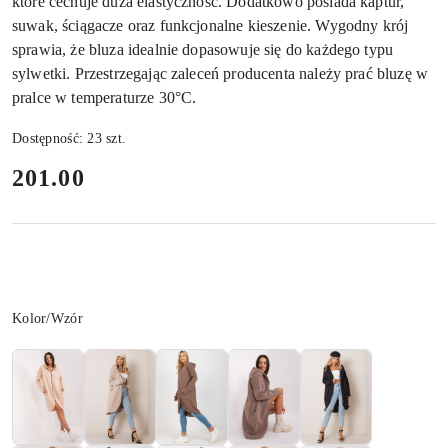
które cechuje duża elastyczność. Dodatkowo posiada kaptur,
suwak, ściągacze oraz funkcjonalne kieszenie. Wygodny krój
sprawia, że bluza idealnie dopasowuje się do każdego typu
sylwetki. Przestrzegając zaleceń producenta należy prać bluzę w
pralce w temperaturze 30°C.
Dostępność:
23
szt.
cena:
201.00
Wariant
Kolor/Wzór