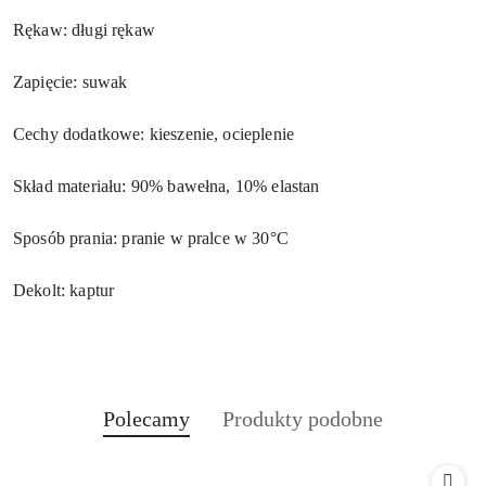
Rękaw: długi rękaw
Zapięcie: suwak
Cechy dodatkowe: kieszenie, ocieplenie
Skład materiału: 90% bawełna, 10% elastan
Sposób prania: pranie w pralce w 30°C
Dekolt: kaptur
Produkty
Produkty
Polecamy
Produkty podobne
Pomiń karuzelę produktów
o
o
statusie:
statusie: