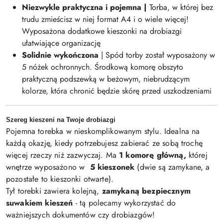
Niezwykle praktyczna i pojemna |
Torba, w której bez
trudu zmieścisz w niej format A4 i o wiele więcej!
Wyposażona dodatkowe kieszonki na drobiazgi
ułatwiające organizację
Solidnie wykończona
| Spód torby został wyposażony w
5 nóżek ochronnych. Środkową komorę obszyto
praktyczną podszewką w beżowym, niebrudzącym
kolorze, która chronić będzie skórę przed uszkodzeniami
Szereg kieszeni na Twoje drobiazgi
Pojemna torebka w nieskomplikowanym stylu. Idealna na
każdą okazję, kiedy potrzebujesz zabierać ze sobą trochę
więcej rzeczy niż zazwyczaj. Ma
1 komorę główną,
której
wnętrze wyposażono w
5 kieszonek
(dwie są zamykane, a
pozostałe to kieszonki otwarte).
Tył torebki zawiera kolejną,
zamykaną bezpiecznym
suwakiem kieszeń
- tą polecamy wykorzystać do
ważniejszych dokumentów czy drobiazgów!