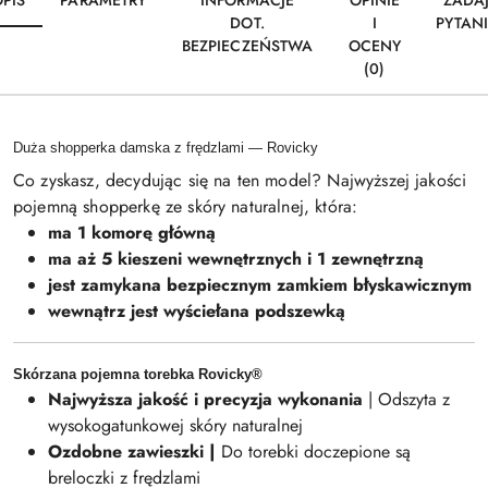
PIS
PARAMETRY
INFORMACJE
OPINIE
ZADA
DOT.
I
PYTAN
BEZPIECZEŃSTWA
OCENY
(0)
Duża shopperka damska z frędzlami — Rovicky
Co zyskasz, decydując się na ten model? Najwyższej jakości
pojemną shopperkę ze skóry naturalnej, która:
ma 1 komorę główną
ma aż 5 kieszeni wewnętrznych i 1 zewnętrzną
jest zamykana bezpiecznym zamkiem błyskawicznym
wewnątrz jest wyściełana podszewką
Skórzana pojemna torebka Rovicky®
Najwyższa jakość i precyzja wykonania
| Odszyta z
wysokogatunkowej skóry naturalnej
Ozdobne zawieszki |
Do torebki doczepione są
breloczki z frędzlami