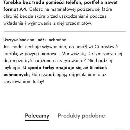
T
orebka bez trudu pomieści telefon, portfel a nawet
format A4.
Całość na materiałowej podszewce, która
chronić będzie skórę przed uszkodzeniami podczas
wkładania i wyjmowania z niej przedmiotów.
Usztywniane dno i nóżki ochronne
Ten model cechuje sztywne dno, co umożliwi Ci postawić
torebkę w pozycji pionowej. Martwisz się, że tym samym jej
dno może być narażone na zarysowanie? Nic bardziej
mylnego!
U spodu torby znajduje się aż 5 nóżek
ochronnych
, które zapobiegają odgniataniom oraz
zarysowaniom torby!
Produkty
Produkty
Polecamy
Produkty podobne
Pomiń karuzelę produktów
o
o