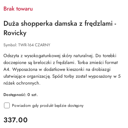
Brak towaru
Duża shopperka damska z frędzlami -
Rovicky
Symbol:
TWR-164 CZARNY
Odszyta z wysokogatunkowej skóry naturalnej. Do torebki
doczepione są breloczki z frędzlami. Torba zmieści format
A4. Wyposażona w dodatkowe kieszonki na drobiazgi
ułatwiające organizację. Spód torby został wyposażony w 5
nóżek ochronnych.
Dostępność:
0
szt.
Powiadom gdy produkt będzie dostępny
cena:
337.00