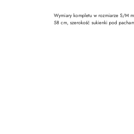
Wymiary kompletu w rozmiarze S/M mie
58 cm, szerokość sukienki pod pachami
Pomiń karuzelę produktów