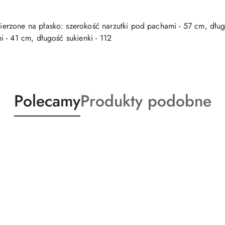
rzone na płasko: szerokość narzutki pod pachami - 57 cm, długo
 - 41 cm, długość sukienki - 112
Produkty
Produkty
Polecamy
Produkty podobne
o
o
statusie:
statusie: