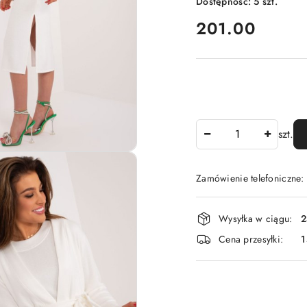
Dostępność:
5
szt.
cena:
201.00
Ilość
szt.
Zamówienie telefoniczne
Dostępność
Wysyłka w ciągu:
2
i
Cena przesyłki:
1
dostawa