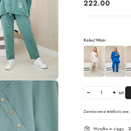
cena:
222.00
Wariant
Kolor/Wzór
Ilość
szt.
Zamówienie telefoniczne
Dostępność
Wysyłka w ciągu:
2