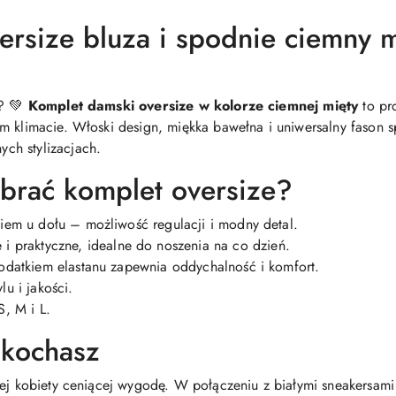
ersize bluza i spodnie ciemny 
l? 💚
Komplet damski oversize w kolorze ciemnej mięty
to pr
 klimacie. Włoski design, miękka bawełna i uniwersalny fason spr
ch stylizacjach.
brać komplet oversize?
em u dołu – możliwość regulacji i modny detal.
 praktyczne, idealne do noszenia na co dzień.
datkiem elastanu zapewnia oddychalność i komfort.
u i jakości.
, M i L.
pokochasz
dej kobiety ceniącej wygodę. W połączeniu z białymi sneakersami 