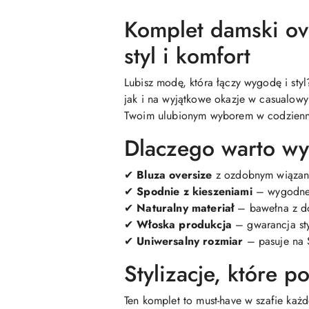
Komplet damski ov
styl i komfort
Lubisz modę, która łączy wygodę i sty
jak i na wyjątkowe okazje w casualowym
Twoim ulubionym wyborem w codzienny
Dlaczego warto wy
✔
Bluza oversize
z ozdobnym wiązani
✔
Spodnie z kieszeniami
– wygodne i
✔
Naturalny materiał
– bawełna z do
✔
Włoska produkcja
– gwarancja styl
✔
Uniwersalny rozmiar
– pasuje na S
Stylizacje, które 
Ten komplet to must-have w szafie każ