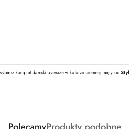
ybierz komplet damski oversize w kolorze ciemnej mięty od
Sty
Produkty
Produkty
Polecamy
Produkty podobne