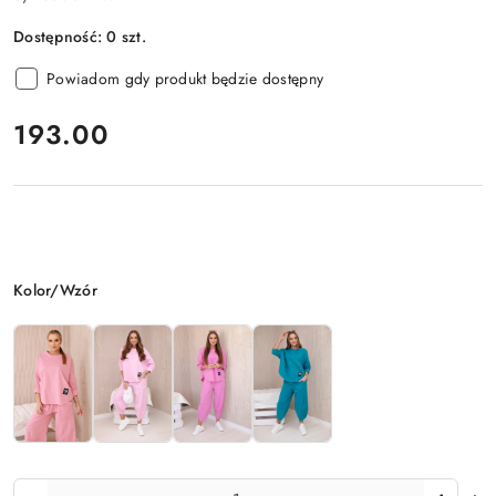
Dostępność:
0
szt.
Powiadom gdy produkt będzie dostępny
cena:
193.00
Wariant
Kolor/Wzór
Ilość