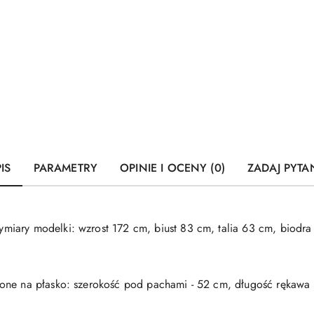
IS
PARAMETRY
OPINIE I OCENY (0)
ZADAJ PYTA
iary modelki: wzrost 172 cm, biust 83 cm, talia 63 cm, biodra
ne na płasko: szerokość pod pachami - 52 cm, długość rękawa -