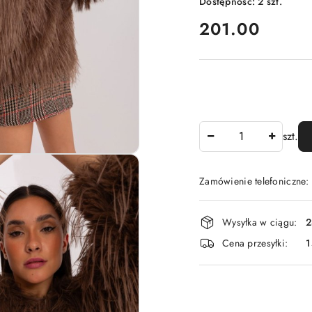
Dostępność:
2
szt.
cena:
201.00
Ilość
szt.
Zamówienie telefoniczne
Dostępność
Wysyłka w ciągu:
2
i
Cena przesyłki:
1
dostawa