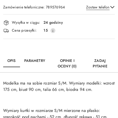
Zamówienie telefoniczne: 789576964
Zostaw telefon
Dostępność
Wysyłka w ciągu:
24 godziny
i
Wyślij
Cena przesyłki:
15
dostawa
OPIS
PARAMETRY
OPINIE I
ZADAJ
OCENY (0)
PYTANIE
Modelka ma na sobie rozmiar S/M. Wymiary modelki: wzrost
175 cm, biust 90 cm, talia 66 cm, biodra 94 cm.
Wymiary kurtki w rozmiarze S/M mierzone na płasko:
szerokość pod pachami - 52 cm, długość rękawa - 51 cm,