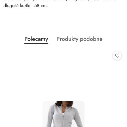
długość kurtki - 58 cm.
Produkty
Produkty
Polecamy
Produkty podobne
Pomiń karuzelę produktów
o
o
statusie:
statusie: