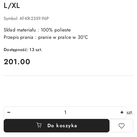
L/XL
Symbol:
AT-KR-2359.96P
Skład materiału : 100% polieste
Przepis prania : pranie w pralce w 30°C
Dostępność:
13
szt.
cena:
201.00
Ilość
szt.
Do koszyka