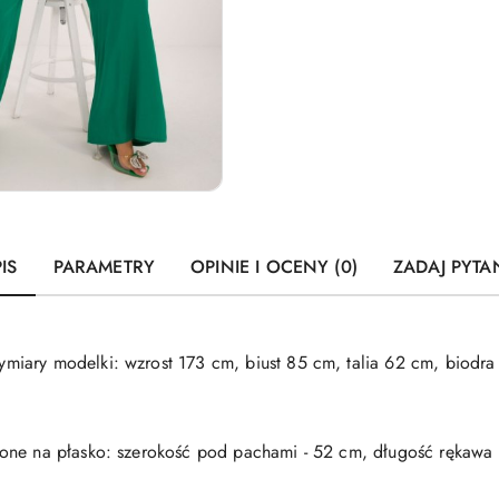
IS
PARAMETRY
OPINIE I OCENY (0)
ZADAJ PYTA
iary modelki: wzrost 173 cm, biust 85 cm, talia 62 cm, biodra
ne na płasko: szerokość pod pachami - 52 cm, długość rękawa -