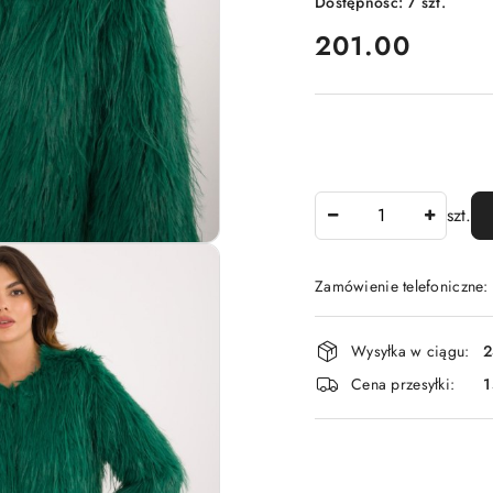
Dostępność:
7
szt.
cena:
201.00
Ilość
szt.
Zamówienie telefoniczne
Dostępność
Wysyłka w ciągu:
2
i
Cena przesyłki:
1
dostawa