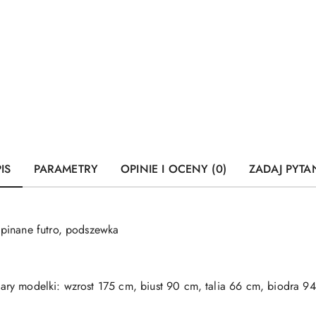
IS
PARAMETRY
OPINIE I OCENY (0)
ZADAJ PYTA
pinane futro, podszewka
ry modelki: wzrost 175 cm, biust 90 cm, talia 66 cm, biodra 9