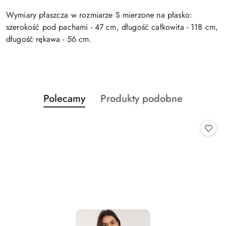
Wymiary płaszcza w rozmiarze S mierzone na płasko:
szerokość pod pachami - 47 cm, długość całkowita - 118 cm,
długość rękawa - 56 cm.
Produkty
Produkty
Polecamy
Produkty podobne
Pomiń karuzelę produktów
o
o
statusie:
statusie: