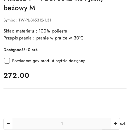
beżowy M
Symbol:
TW-PL-BI-5312-1.31
Skład materiału : 100% polieste
Przepis prania : pranie w pralce w 30°C
Dostępność:
0
szt.
Powiadom gdy produkt będzie dostępny
cena:
272.00
Ilość
szt.