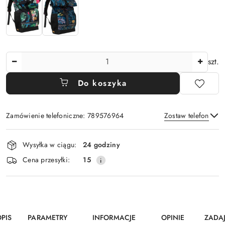
Ilość
szt.
Do koszyka
Zamówienie telefoniczne: 789576964
Zostaw telefon
Dostępność
Wysyłka w ciągu:
24 godziny
i
Wyślij
Cena przesyłki:
15
dostawa
PIS
PARAMETRY
INFORMACJE
OPINIE
ZADA