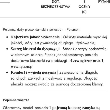
DOT.
I
PYTAN
BEZPIECZEŃSTWA
OCENY
(0)
Pojemny, duży plecak damski z poliestru — Peterson
| Odszyty materiału wysokiej
Najwyższa jakość wykonania
jakości, który jest gwarancją długiego użytkowania;
| Środek obszyty
podszewką
Szereg kieszeni do dyspozycji
w ciemnym kolorze.
Plecak jednokomorowy
posiada
,
dodatkowe kieszonki na drobiazgi
- 4 zewnętrzne oraz 1
wewnętrzną;
| Zawieszony na długich,
Komfort i wygoda noszenia
solidnych szelkach z możliwością regulacji. Długość
plecaka możesz skrócić za pomocą doczepionej klamry.
Pojemne wnętrze
Oferowany model posiada
1
pojemną komorę zamykaną