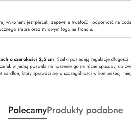
órej wykonany jest plecak, zapewnia trwałość i odporność na cod
ycznego srebra oraz stylowym logo na froncie.
kach o szerokości 2,5 cm
. Szelki posiadają regulację długości,
 szelek w jedną pozwala na noszenie go na różne sposoby, co zw
 na dłoń, który sprawdzi się w szczególności w komunikacji miej
Produkty
Produkty
Polecamy
Produkty podobne
o
o