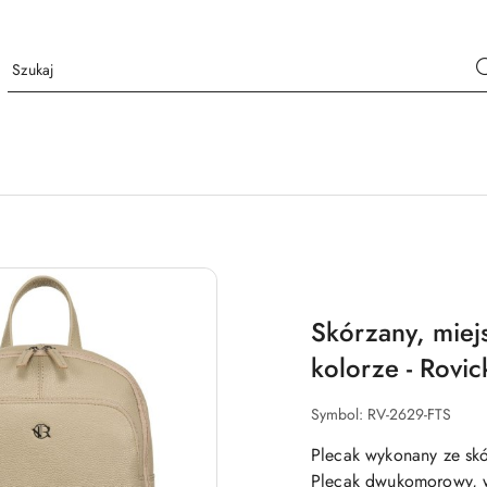
Skórzany, miej
kolorze - Rovic
Symbol:
RV-2629-FTS
Plecak wykonany ze skó
Plecak dwukomorowy, wy