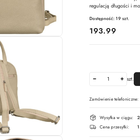
regulacją długości i mo
Dostępność:
19
szt.
cena:
193.99
Ilość
szt.
Zamówienie telefoniczne
Dostępność
Wysyłka w ciągu:
2
i
Cena przesyłki:
1
dostawa