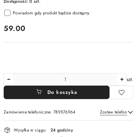
Dostępność:
0
szt.
Powiadom gdy produkt będzie dostępny
cena:
59.00
Ilość
szt.
Do koszyka
Zamówienie telefoniczne: 789576964
Zostaw telefon
Dostępność
Wysyłka w ciągu:
24 godziny
i