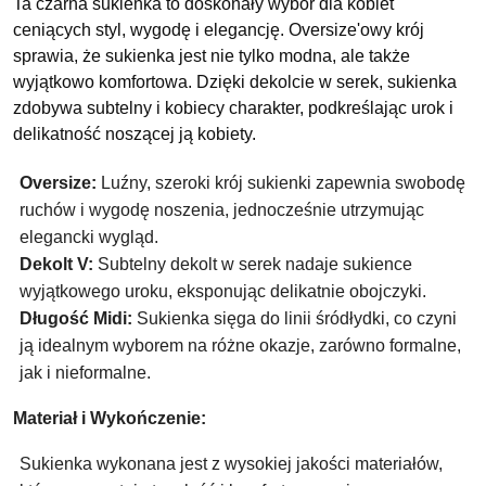
Ta czarna sukienka to doskonały wybór dla kobiet 
ceniących styl, wygodę i elegancję. Oversize'owy krój 
sprawia, że sukienka jest nie tylko modna, ale także 
wyjątkowo komfortowa. Dzięki dekolcie w serek, sukienka 
zdobywa subtelny i kobiecy charakter, podkreślając urok i 
delikatność noszącej ją kobiety.
Oversize:
 Luźny, szeroki krój sukienki zapewnia swobodę 
ruchów i wygodę noszenia, jednocześnie utrzymując 
elegancki wygląd.
Dekolt V:
 Subtelny dekolt w serek nadaje sukience 
wyjątkowego uroku, eksponując delikatnie obojczyki.
Długość Midi:
 Sukienka sięga do linii śródłydki, co czyni 
ją idealnym wyborem na różne okazje, zarówno formalne, 
jak i nieformalne.
Materiał i Wykończenie:
Sukienka wykonana jest z wysokiej jakości materiałów, 