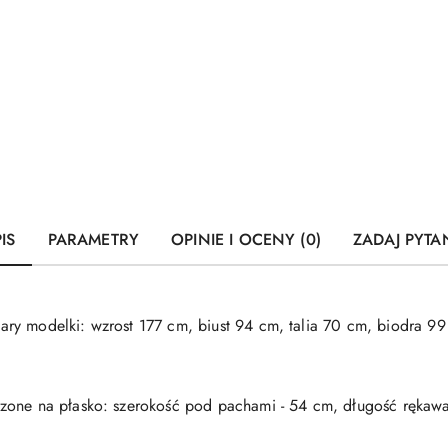
IS
PARAMETRY
OPINIE I OCENY (0)
ZADAJ PYTA
ry modelki: wzrost 177 cm, biust 94 cm, talia 70 cm, biodra 99
zone na płasko: szerokość pod pachami - 54 cm, długość rękawa 