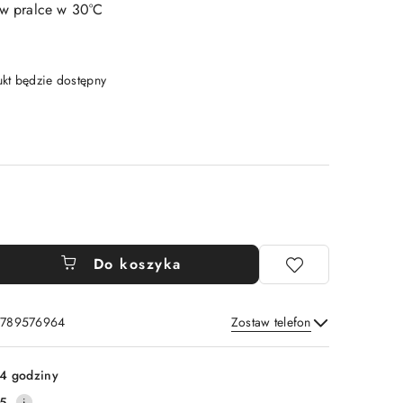
e w pralce w 30°C
t będzie dostępny
Do koszyka
: 789576964
Zostaw telefon
Wyślij
4 godziny
5