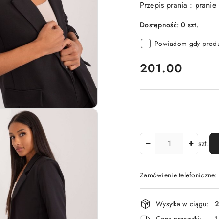
Przepis prania : prani
Dostępność:
0
szt.
Powiadom gdy produk
cena:
201.00
Ilość
szt.
Zamówienie telefoniczne
Dostępność
Wysyłka w ciągu:
2
i
Cena przesyłki:
1