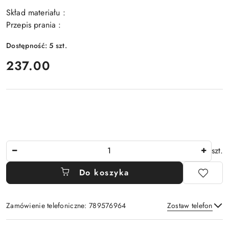
Skład materiału :
Przepis prania :
Dostępność:
5
szt.
cena:
237.00
Ilość
szt.
Do koszyka
Zamówienie telefoniczne: 789576964
Zostaw telefon
Dostępność