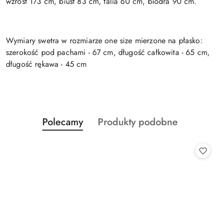
wzrost 173 cm, biust 83 cm, talia 60 cm, biodra 90 cm.
Wymiary swetra w rozmiarze one size mierzone na płasko:
szerokość pod pachami - 67 cm, długość całkowita - 65 cm,
długość rękawa - 45 cm
Produkty
Produkty
Polecamy
Produkty podobne
Pomiń karuzelę produktów
o
o
statusie:
statusie: